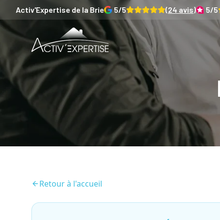
Activ'Expertise
de la Brie
5
/5
(
24
avis)
5
/5
Retour à l'accueil