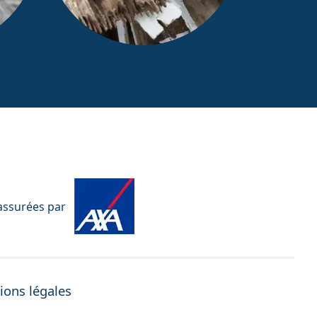
Diagnostic Termites / État
parasitaire
 assurées par
ions légales